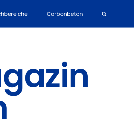
chbereiche
Carbonbeton
agazin
n