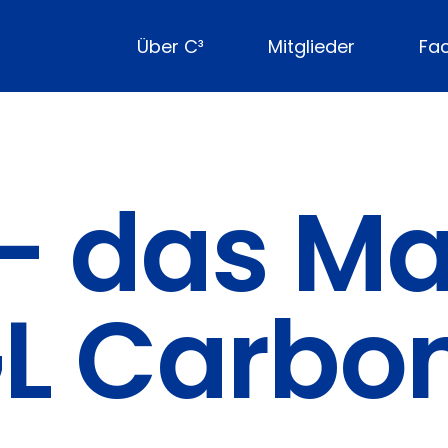
Über C³
Mitglieder
Fa
 – das M
GL Carbo