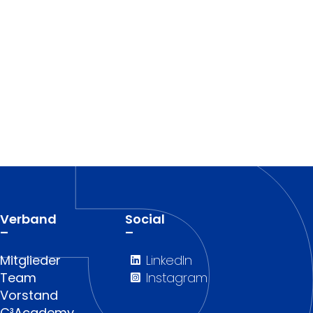
Verband
Social
–
–
Mitglieder
LinkedIn
Team
Instagram
Vorstand
C³Academy