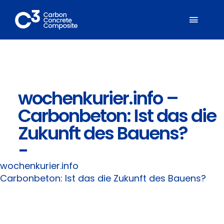
Zum
Inhalt
Toggl
springen
Naviga
Über C³
wochenkurier.info –
Mitglieder
Carbonbeton: Ist das die
Fachbereiche
Zukunft des Bauens?
-
Carbonbeton
wochenkurier.info
Carbonbeton: Ist das die Zukunft des Bauens?
Suche
nach: