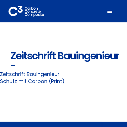
Zum
Inhalt
Toggl
springen
Naviga
Über C³
Zeitschrift Bauingenieur
Mitglieder
-
Fachbereiche
Zeitschrift Bauingenieur
Schutz mit Carbon (Print)
Carbonbeton
Suche
nach: