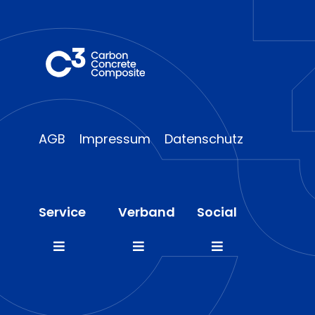
AGB
Impressum
Datenschutz
Service
Verband
Social
Toggle
Toggle
Toggle
Navigation
Navigation
Navigation
FAQ
Mitglieder
LinkedIn