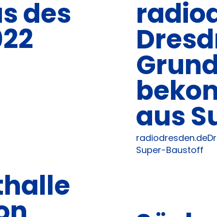
us des
radio
022
Dresd
Grund
bekom
aus S
radiodresden.deD
Super-Baustoff
halle
on