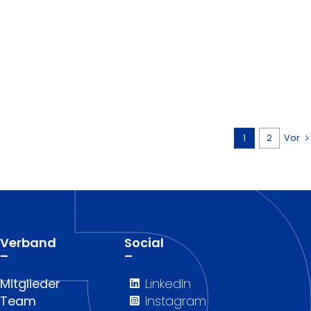
1
2
Vor
Verband
Social
–
–
Mitglieder
LinkedIn
Team
Instagram