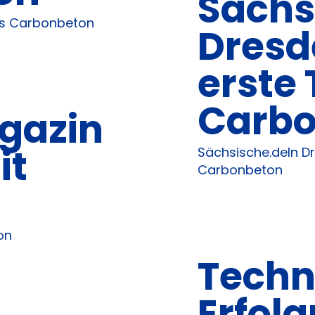
Sächs
us Carbonbeton
Dresd
erste 
Carbo
gazin
it
Sächsische.deIn Dr
Carbonbeton
on
Techn
Erfolg