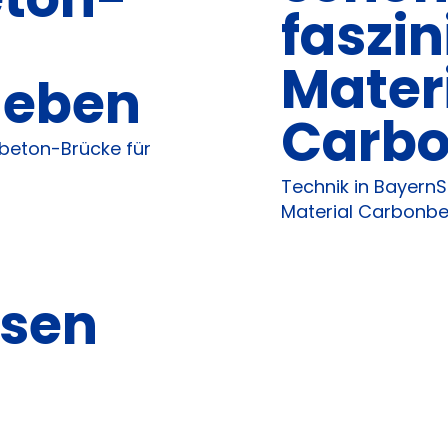
faszi
Mater
geben
Carbo
beton-Brücke für
Technik in Bayern
Material Carbonb
hsen