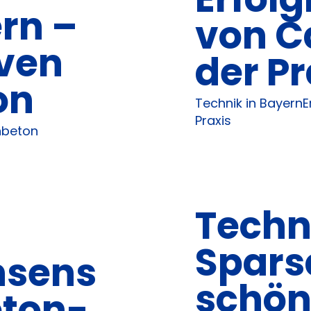
rn –
von C
iven
der Pr
on
Technik in BayernE
Praxis
nbeton
Techn
Spars
hsens
schön
eton-