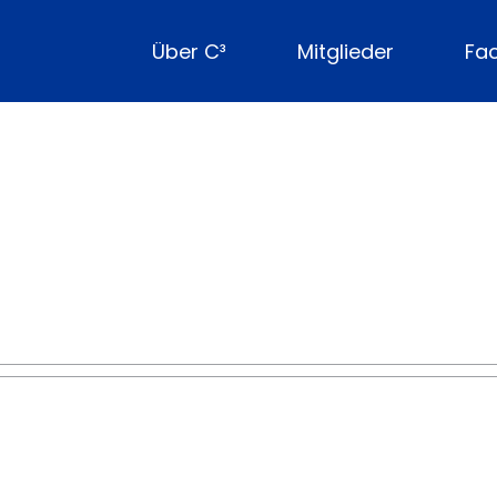
Über C³
Mitglieder
Fa