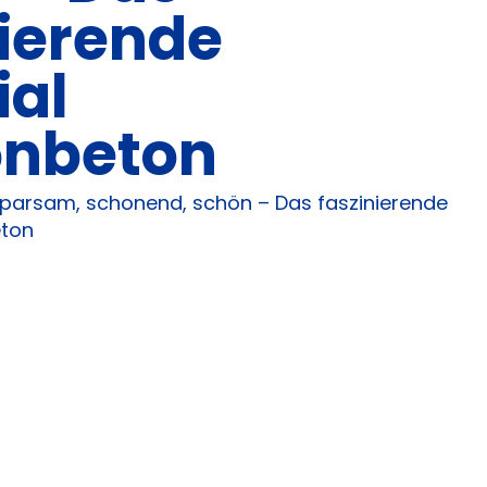
nierende
ial
nbeton
Sparsam, schonend, schön – Das faszinierende
eton