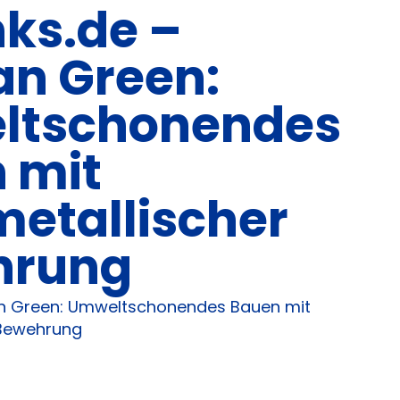
nks.de –
an Green:
ltschonendes
 mit
metallischer
hrung
ian Green: Umweltschonendes Bauen mit
 Bewehrung