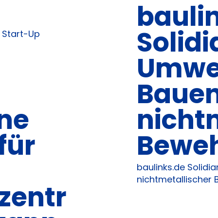
bauli
Solidi
 Start-Up
Umwe
Bauen
ine
nicht
für
Bewe
baulinks.de Solid
nichtmetallischer
zentr