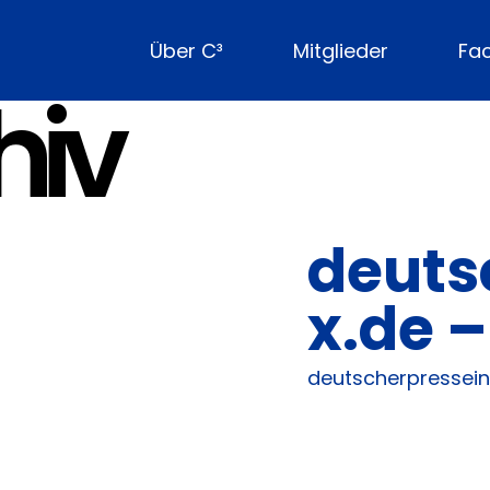
Über C³
Mitglieder
Fa
hiv
deuts
x.de 
deutscherpressein