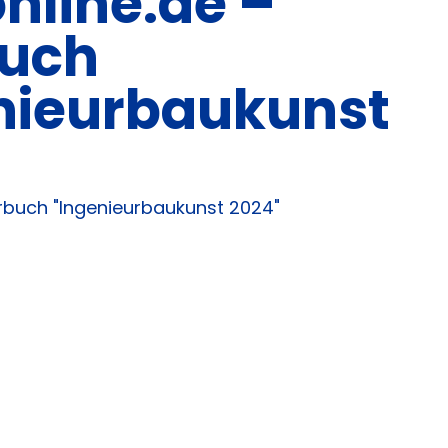
nline.de –
uch
nieurbaukunst
rbuch "Ingenieurbaukunst 2024"