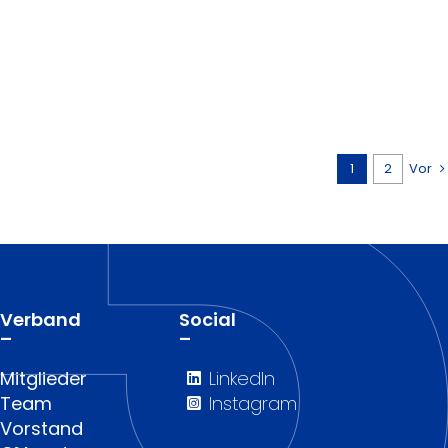
1
2
Vor
Verband
Social
–
–
Mitglieder
LinkedIn
Team
Instagram
Vorstand