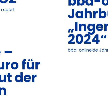
bba-o
Jahrb
n spart
„Inge
2024“
 –
bba-online.de Jah
uro für
ut der
n