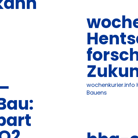
kann
woche
Hents
forsch
Zukun
 –
wochenkurier.info 
Bauens
Bau:
part
CO2