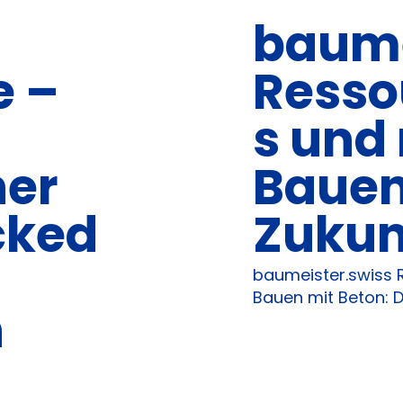
baume
e –
Resso
s und
ner
Bauen
cked
Zukun
baumeister.swiss 
Bauen mit Beton: Di
n