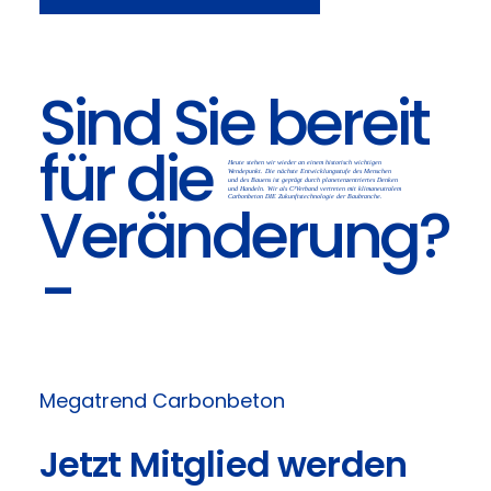
Sind Sie bereit
für die
Heute stehen wir wieder an einem historisch wichtigen
Wendepunkt. Die nächste Entwicklungsstufe des Menschen
und des Bauens ist geprägt durch planetenzentriertes Denken
und Handeln. Wir als C³Verband vertreten mit klimaneutralem
Veränderung?
Carbonbeton DIE Zukunftstechnologie der Baubranche.
-
Megatrend Carbonbeton
Jetzt Mitglied werden