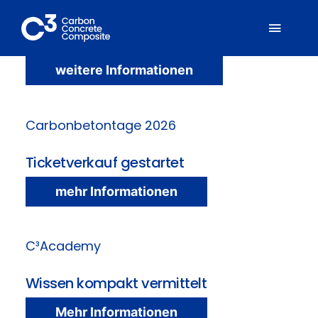
Zum
Inhalt
Ihre Präsenz auf der Weltleitmesse Bau
Toggl
2027
springen
Naviga
weitere Informationen
Über C³
Carbonbetontage 2026
Mitglieder
Ticketverkauf gestartet
Fachbereiche
mehr Informationen
Carbonbeton
C³Academy
Suche
nach:
Wissen kompakt vermittelt
Mehr Informationen